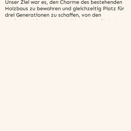
Unser Ziel war es, den Charme des bestehenden
Holzbaus zu bewahren und gleichzeitig Platz für
drei Generationen zu schaffen, von den
Großeltern bis zu den Enkelkindern. Dafür haben
wir das Doppelhaus umfassend saniert und um
einen großzügigen Anbau erweitert. Durch die
gezielte Inszenierung und den Einsatz
besonderer Materialien entsteht ein
harmonisches Zusammenspiel zwischen Alt und
Neu.